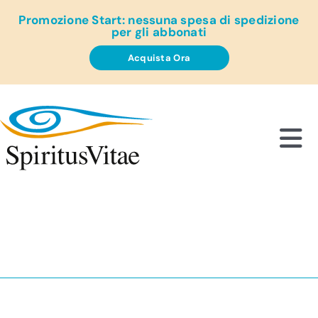
Salta
Promozione Start: nessuna spesa di spedizione
al
per gli abbonati
contenuto
Acquista Ora
Tog
Nav
Chi
Pol
Abbo