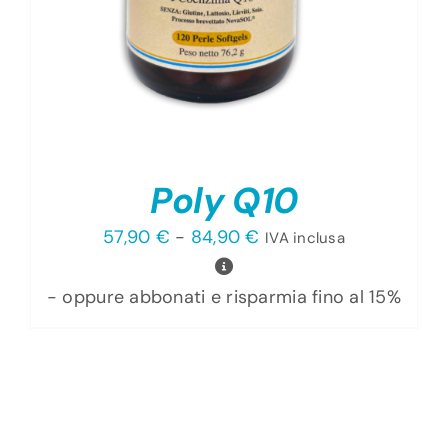
Poly Q10
Fascia
57,90
€
-
84,90
€
IVA inclusa
di
prezzo:
- oppure abbonati e risparmia fino al 15%
da
57,90 €
a
84,90 €