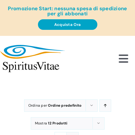
Salta
Promozione Start: nessuna spesa di spedizione
al
per gli abbonati
contenuto
Acquista Ora
Tog
Nav
Chi
Pol
Ordina per
Ordine predefinito
Abbo
Mostra
12 Prodotti