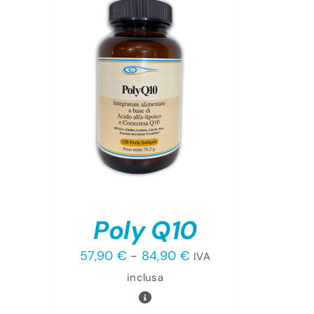
TO
TTAGLI
OTTO
NTI.
NI
ONO
RE
Poly Q10
TE
A
Fascia
57,90
€
-
84,90
€
IVA
NA
di
inclusa
OTTO
prezzo: