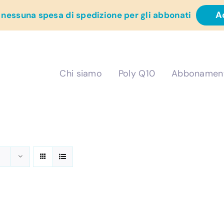
A
 nessuna spesa di spedizione per gli abbonati
Chi siamo
Poly Q10
Abbonamen