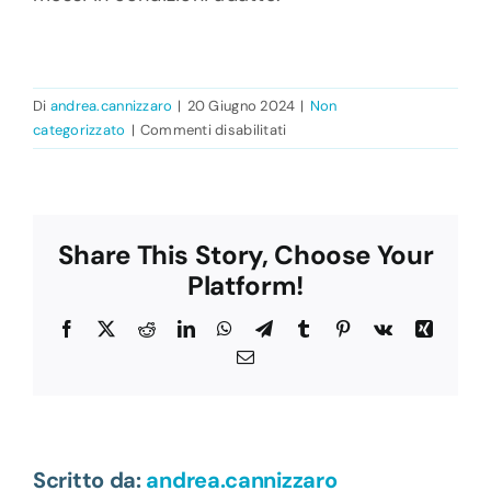
Di
andrea.cannizzaro
|
20 Giugno 2024
|
Non
su
categorizzato
|
Commenti disabilitati
L’
Osso
Share This Story, Choose Your
Platform!
Facebook
X
Reddit
LinkedIn
WhatsApp
Telegram
Tumblr
Pinterest
Vk
Xing
Email
Scritto da:
andrea.cannizzaro