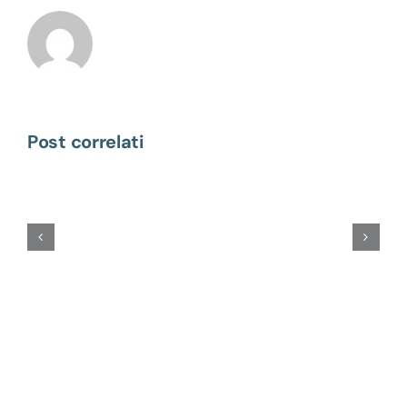
Post correlati
Il
diabete
dell’adulto