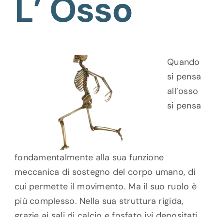
L’ Osso
Cont
B
Quando
Ac
si pensa
all’osso
WooComm
si pensa
fondamentalmente alla sua funzione
meccanica di sostegno del corpo umano, di
cui permette il movimento. Ma il suo ruolo è
più complesso. Nella sua struttura rigida,
grazie ai sali di calcio e fosfato ivi depositati,