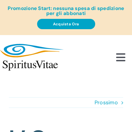
Salta
Promozione Start: nessuna spesa di spedizione
al
per gli abbonati
contenuto
Acquista Ora
Tog
Nav
Chi
Pol
Prossimo
Abbo