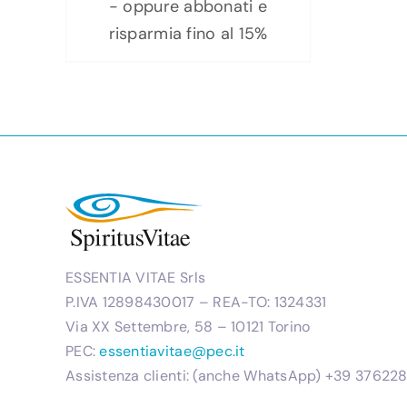
da
- oppure abbonati e
57,90 €
risparmia fino al 15%
a
84,90 €
ESSENTIA VITAE Srls
P.IVA 12898430017 – REA-TO: 1324331
Via XX Settembre, 58 – 10121 Torino
PEC:
essentiavitae@pec.it
Assistenza clienti: (anche WhatsApp) +39 3762