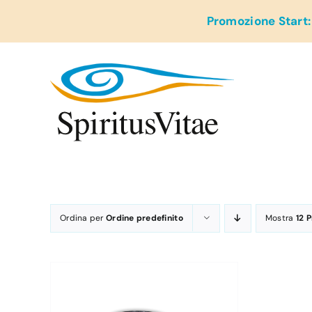
Salta
Promozione Start:
al
contenuto
Ordina per
Ordine predefinito
Mostra
12 