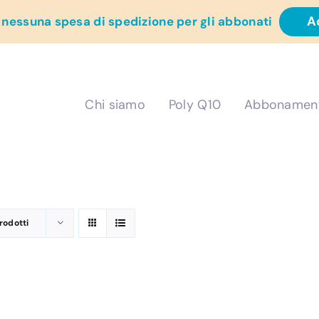
A
 nessuna spesa di spedizione per gli abbonati
Chi siamo
Poly Q10
Abbonamen
Prodotti