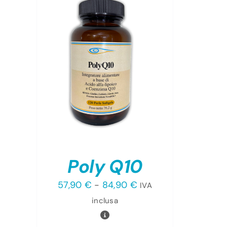
TO
TTAGLI
OTTO
NTI.
NI
ONO
RE
Poly Q10
TE
A
Fascia
57,90
€
-
84,90
€
IVA
NA
di
inclusa
OTTO
prezzo: