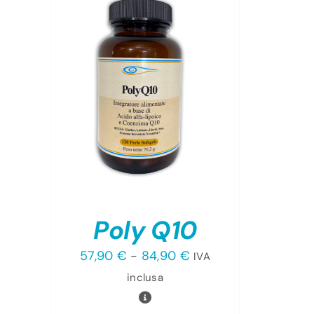
TO
TTAGLI
OTTO
NTI.
NI
ONO
RE
Poly Q10
TE
A
Fascia
57,90
€
-
84,90
€
IVA
NA
di
inclusa
OTTO
prezzo: