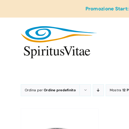
Salta
Promozione Start:
al
contenuto
Ordina per
Ordine predefinito
Mostra
12 