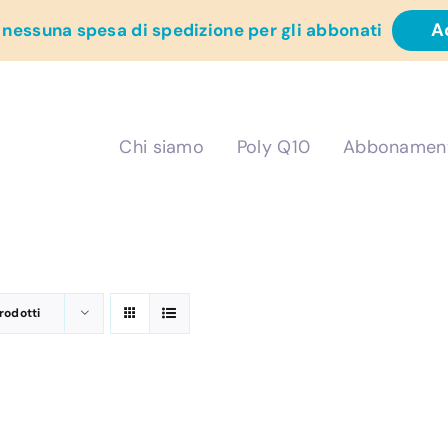
A
 nessuna spesa di spedizione per gli abbonati
Chi siamo
Poly Q10
Abbonamen
Prodotti