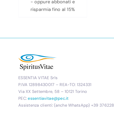
da
- oppure abbonati e
57,90 €
risparmia fino al 15%
a
84,90 €
ESSENTIA VITAE Srls
P.IVA 12898430017 – REA-TO: 1324331
Via XX Settembre, 58 – 10121 Torino
PEC:
essentiavitae@pec.it
Assistenza clienti: (anche WhatsApp) +39 3762